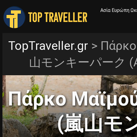
Ασία
Ευρώπη
Ωκ
TopTraveller.gr
> Πάρκο
山モンキーパーク (Aras
Πάρκο Μαϊμού
(嵐山モ