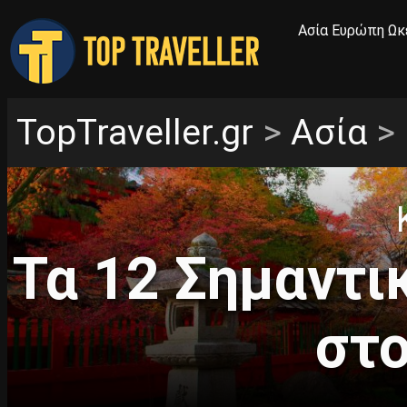
Ασία
Ευρώπη
Ωκ
TopTraveller.gr
>
Ασία
>
Τα 12 Σημαντι
στο