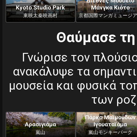
Διεθνές Μουσείο
Kyoto Studio Park
Μάνγκα Κιότο
東映太秦映画村
京都国際マンガミュージ
Θαύμασε τη
Γνώρισε τον πλούσιο
ανακάλυψε τα σημαντι
μουσεία και φυσικά το
των ροζ
Πάρκο Μαϊμούδων
Αρασιγιάμα
Ιγουαταϊάμα
嵐山
嵐山モンキーパーク